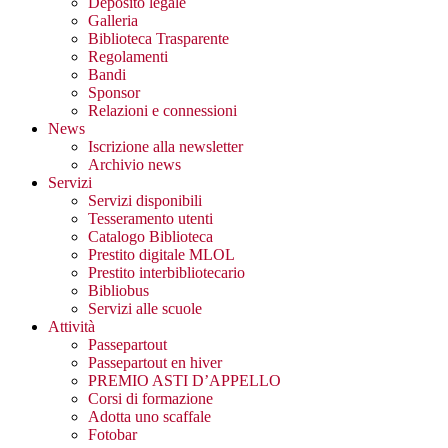
Deposito legale
Galleria
Biblioteca Trasparente
Regolamenti
Bandi
Sponsor
Relazioni e connessioni
News
Iscrizione alla newsletter
Archivio news
Servizi
Servizi disponibili
Tesseramento utenti
Catalogo Biblioteca
Prestito digitale MLOL
Prestito interbibliotecario
Bibliobus
Servizi alle scuole
Attività
Passepartout
Passepartout en hiver
PREMIO ASTI D’APPELLO
Corsi di formazione
Adotta uno scaffale
Fotobar