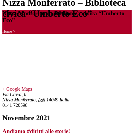
Nizza Monferrato – Biblioteca
civica “Umberto Eco”
Nizza Monferrato – Biblioteca civica “Umberto
Eco”
Home
>
+ Google Maps
Via Crova, 6
Nizza Monferrato
,
Asti
14049
Italia
0141 720598
Novembre 2021
Andiamo #diritti alle storie!