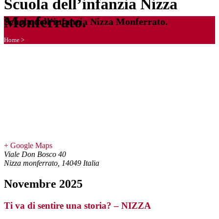
Scuola dell’infanzia Nizza
Monferrato.
Scuola dell’infanzia Nizza Monferrato.
Home
>
+ Google Maps
Viale Don Bosco 40
Nizza monferrato
,
14049
Italia
Novembre 2025
Ti va di sentire una storia? – NIZZA