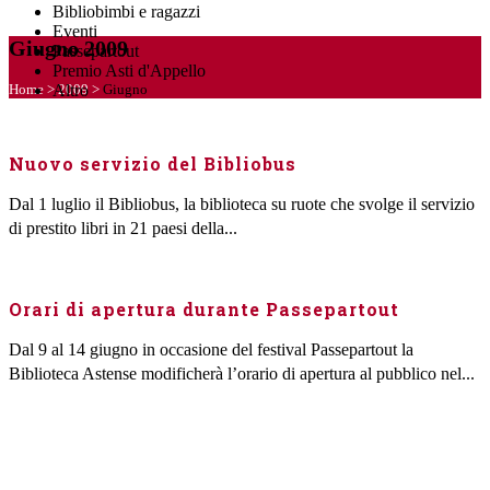
Bibliobimbi e ragazzi
Eventi
Giugno 2009
Passepartout
Premio Asti d'Appello
Home
>
2009
>
Giugno
Altro
Nuovo servizio del Bibliobus
Dal 1 luglio il Bibliobus, la biblioteca su ruote che svolge il servizio
di prestito libri in 21 paesi della...
Orari di apertura durante Passepartout
Dal 9 al 14 giugno in occasione del festival Passepartout la
Biblioteca Astense modificherà l’orario di apertura al pubblico nel...