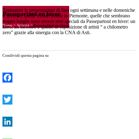
Tantissime le presentazioni di libri ogni settimana e nelle domeniche
Passepartout en hiver
d’inverno, quelle fredde fredde in Piemonte, quelle che sembrano
troppo lunghe sono invece rese speciali da Passepartout en hiver: un
Home
>
Attività
>
Passepartout en hiver
libro, un incontro e quadri in esposizione di artisti “ a chilometro
zero” grazie alla sinergia con la CNA di Asti.
Condividi questa pagina su
Facebook
Twitter
LinkedIn