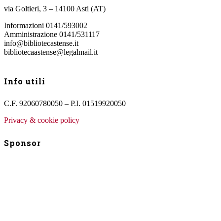
via Goltieri, 3 – 14100 Asti (AT)
Informazioni 0141/593002
Amministrazione 0141/531117
info@bibliotecastense.it
bibliotecaastense@legalmail.it
Info utili
C.F. 92060780050 – P.I. 01519920050
Privacy & cookie policy
Sponsor