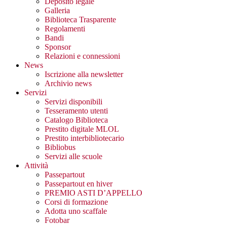
Deposito legale
Galleria
Biblioteca Trasparente
Regolamenti
Bandi
Sponsor
Relazioni e connessioni
News
Iscrizione alla newsletter
Archivio news
Servizi
Servizi disponibili
Tesseramento utenti
Catalogo Biblioteca
Prestito digitale MLOL
Prestito interbibliotecario
Bibliobus
Servizi alle scuole
Attività
Passepartout
Passepartout en hiver
PREMIO ASTI D’APPELLO
Corsi di formazione
Adotta uno scaffale
Fotobar