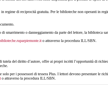
 in regime di reciprocità gratuita. Per le biblioteche non operanti in reg
documento.
o di smarrimento o danneggiamento da parte del lettore, la biblioteca sa
blioteche.ruparpiemonte.it
o attraverso la procedura ILL/SBN.
utela del diritto d’autore, offre ai propri iscritti l’opportunità di richiede
teche.
le solo per i possessori di tessera Plus. I lettori devono presentare le ric
t
o attraverso la procedura ILL/SBN.