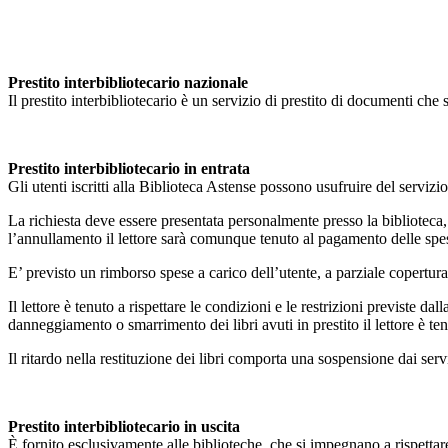
Prestito interbibliotecario nazionale
Il prestito interbibliotecario è un servizio di prestito di documenti che 
Prestito interbibliotecario in entrata
Gli utenti iscritti alla Biblioteca Astense possono usufruire del serviz
La richiesta deve essere presentata personalmente presso la biblioteca
l’annullamento il lettore sarà comunque tenuto al pagamento delle spe
E’ previsto un rimborso spese a carico dell’utente, a parziale copertura 
Il lettore è tenuto a rispettare le condizioni e le restrizioni previste d
danneggiamento o smarrimento dei libri avuti in prestito il lettore è te
Il ritardo nella restituzione dei libri comporta una sospensione dai serv
Prestito interbibliotecario in uscita
È fornito esclusivamente alle biblioteche, che si impegnano a rispettare 