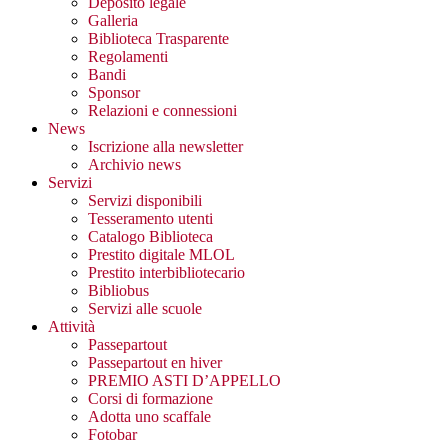
Deposito legale
Galleria
Biblioteca Trasparente
Regolamenti
Bandi
Sponsor
Relazioni e connessioni
News
Iscrizione alla newsletter
Archivio news
Servizi
Servizi disponibili
Tesseramento utenti
Catalogo Biblioteca
Prestito digitale MLOL
Prestito interbibliotecario
Bibliobus
Servizi alle scuole
Attività
Passepartout
Passepartout en hiver
PREMIO ASTI D’APPELLO
Corsi di formazione
Adotta uno scaffale
Fotobar