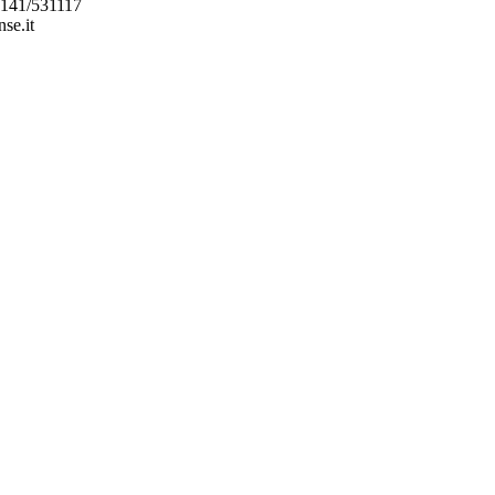
0141/531117
se.it