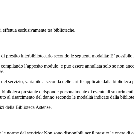
si effettua esclusivamente tra biblioteche.
io di prestito interbibliotecario secondo le seguenti modalità: E’ possib
, compilando l’apposito modulo, e può essere annullata solo se non ancor
se.
del servizio, variabile a seconda delle tariffe applicate dalla biblioteca 
alla biblioteca prestante e risponde personalmente di eventuali smarrimenti
nuto al risarcimento del danno secondo le modalità indicate dalla bibliote
izi della Biblioteca Astense.
le norme del servizio: Non sono disponibili per il prestito le opere di co