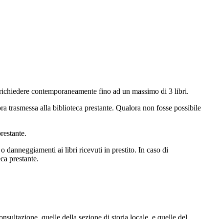
ile richiedere contemporaneamente fino ad un massimo di 3 libri.
a trasmessa alla biblioteca prestante. Qualora non fosse possibile
prestante.
 o danneggiamenti ai libri ricevuti in prestito. In caso di
ca prestante.
nsultazione, quelle della sezione di storia locale, e quelle del