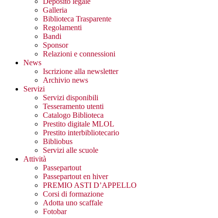
Deposito legale
Galleria
Biblioteca Trasparente
Regolamenti
Bandi
Sponsor
Relazioni e connessioni
News
Iscrizione alla newsletter
Archivio news
Servizi
Servizi disponibili
Tesseramento utenti
Catalogo Biblioteca
Prestito digitale MLOL
Prestito interbibliotecario
Bibliobus
Servizi alle scuole
Attività
Passepartout
Passepartout en hiver
PREMIO ASTI D’APPELLO
Corsi di formazione
Adotta uno scaffale
Fotobar