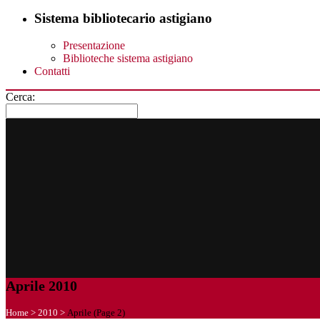
Sistema bibliotecario astigiano
Presentazione
Biblioteche sistema astigiano
Contatti
Cerca:
Aprile 2010
Home
>
2010
>
Aprile
(Page 2)