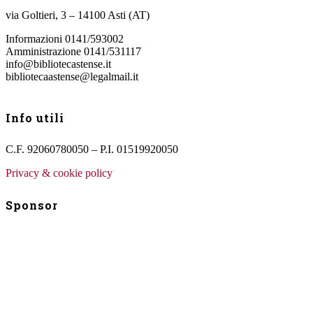
via Goltieri, 3 – 14100 Asti (AT)
Informazioni 0141/593002
Amministrazione 0141/531117
info@bibliotecastense.it
bibliotecaastense@legalmail.it
Info utili
C.F. 92060780050 – P.I. 01519920050
Privacy & cookie policy
Sponsor