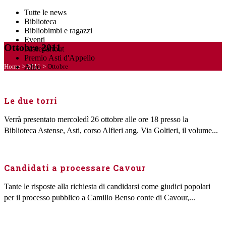
Tutte le news
Biblioteca
Bibliobimbi e ragazzi
Eventi
Ottobre 2011
Passepartout
Premio Asti d'Appello
Home
>
2011
>
Ottobre
Altro
Le due torri
Verrà presentato mercoledì 26 ottobre alle ore 18 presso la
Biblioteca Astense, Asti, corso Alfieri ang. Via Goltieri, il volume...
Candidati a processare Cavour
Tante le risposte alla richiesta di candidarsi come giudici popolari
per il processo pubblico a Camillo Benso conte di Cavour,...