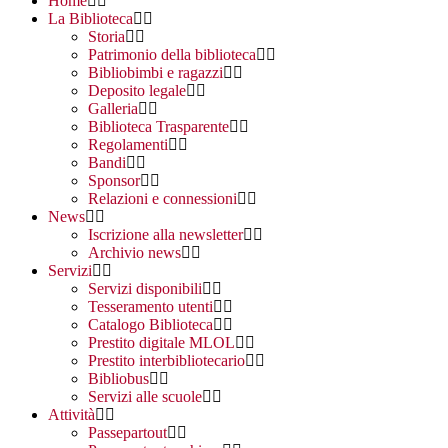
Home
La Biblioteca
Storia
Patrimonio della biblioteca
Bibliobimbi e ragazzi
Deposito legale
Galleria
Biblioteca Trasparente
Regolamenti
Bandi
Sponsor
Relazioni e connessioni
News
Iscrizione alla newsletter
Archivio news
Servizi
Servizi disponibili
Tesseramento utenti
Catalogo Biblioteca
Prestito digitale MLOL
Prestito interbibliotecario
Bibliobus
Servizi alle scuole
Attività
Passepartout