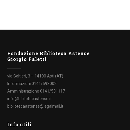
Fondazione Biblioteca Astense
Giorgio Faletti
via Goltieri, 3 – 14100 Asti (AT)
Informazioni 0141/593002
Amministrazione 0141/531117
info@bibliotecastense.it
bibliotecaastense@legalmail.it
Info utili