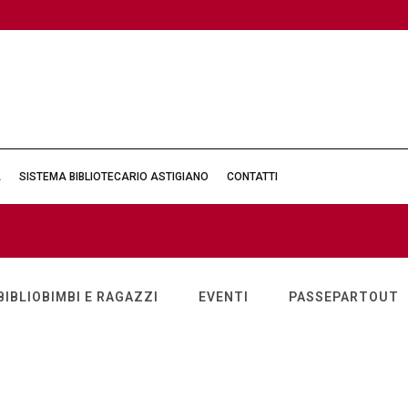
À
SISTEMA BIBLIOTECARIO ASTIGIANO
CONTATTI
BIBLIOBIMBI E RAGAZZI
EVENTI
PASSEPARTOUT
Sabato 24 ottobre per il progetto
Nati per leggere l’incontro Leggere