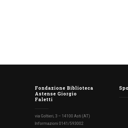
2020
Si è appena conclusa l'edizione 2020 di Passepartou
che ha avuto un pubblico attento e partecipe,
purtroppo "in presenza" limitato...
Fondazione Biblioteca
Sp
Astense Giorgio
Faletti
via Goltieri, 3 – 14100 Asti (AT)
Informazioni 0141/593002