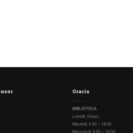
ai bambini: un atto di cura e
prevenzione si tiene online
t,
Sabato 24 ottobre dalle 10 alle 12,30 nell’ambito del
Progetto Nati per leggere, che festeggia quest’anno
20 anni di attività...
onsor
Orario
BIBLIOTECA
Lunedì: chiuso
Martedì: 9.00 – 18.00
Mercoledì: 9.00 – 18.00