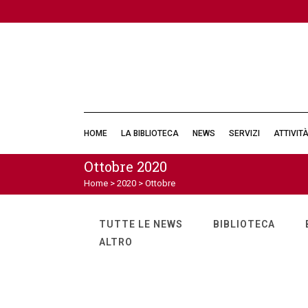
HOME
LA BIBLIOTECA
NEWS
SERVIZI
ATTIVIT
Ottobre 2020
Home
>
2020
>
Ottobre
TUTTE LE NEWS
BIBLIOTECA
ALTRO
Disponibili sul nostro canale
YouTube i video di Passepartout