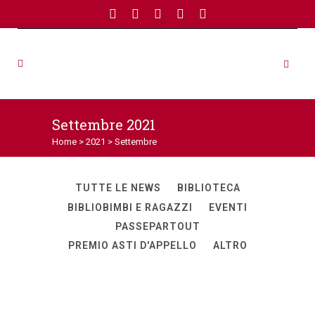
Settembre 2021
Home
>
2021
>
Settembre
TUTTE LE NEWS
BIBLIOTECA
BIBLIOBIMBI E RAGAZZI
EVENTI
PASSEPARTOUT
PREMIO ASTI D'APPELLO
ALTRO
Sabato 2 e domenica 3 ottobre
27
Set
21
nel cortile della Biblioteca