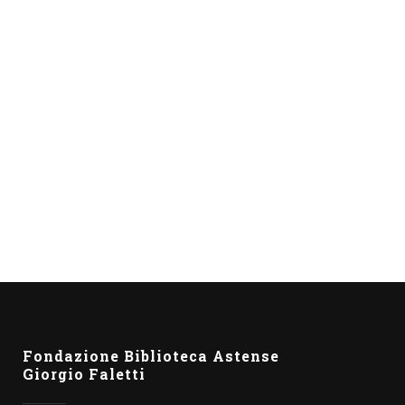
Paolo Milone e Paolo Malaguti
si aggiungono alla rosa degli
autori selezionati per il Premio
Asti d’Appello 2021
Selezionati altri due libri che accedono alla
finale della tredicesima edizione del Premio
Asti d’Appello, organizzato dall’omonima
associazione in collaborazione...
Fondazione Biblioteca Astense
Giorgio Faletti