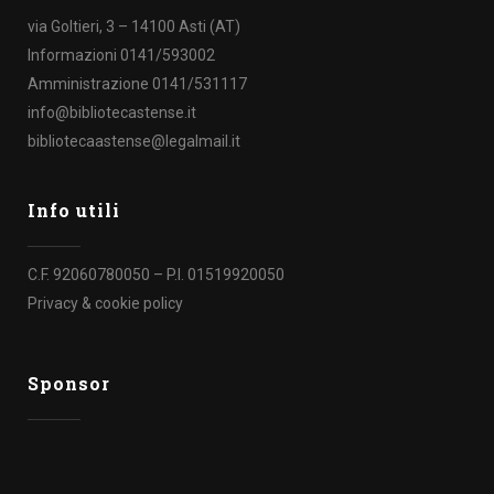
via Goltieri, 3 – 14100 Asti (AT)
Informazioni 0141/593002
Amministrazione 0141/531117
info@bibliotecastense.it
bibliotecaastense@legalmail.it
Info utili
C.F. 92060780050 – P.I. 01519920050
Privacy & cookie policy
Sponsor