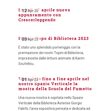
Lunedì 17 aprile nuovo
12
Apr
23
appuntamento con
Crescerleggendo
Premio Topo di Biblioteca 2023
03
Apr
23
È stato uno splendido pomeriggio con la
premiazione dei nostri Topini di Biblioteca,
impreziosita dalle letture animate di Karim
Soufellou...
Visitabile fino a fine aprile nel
01
Apr
23
nostro Spazio Verticale la
mostra della Scuola del Fumetto
Una nuova mostra è ospitata nello Spazio
Verticale della Biblioteca Astense Giorgio
Faletti, l’area espositiva pensata e dedicata ad