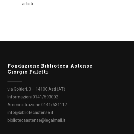
artisti...
Fondazione Biblioteca Astense
Giorgio Faletti
via Goltieri, 3 – 14100 Asti (AT)
Informazioni 0141/593002
Amministrazione 0141/531117
info@bibliotecastense.it
bibliotecaastense@legalmail.it