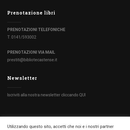
Prenotazione libri
PRENOTAZIONI TELEFONICHE
T. 0141/593002
PRENOTAZIONI VIA MAIL
prestiti@bibliotecastense.it
Newsletter
Iscriviti alla nostra newsletter cliccando
QUI
Utilizzando questo sito, accetti che noi e i nostri partner