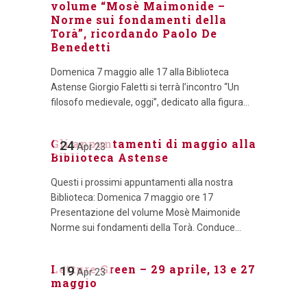
volume “Mosè Maimonide –
Norme sui fondamenti della
Torà”, ricordando Paolo De
Benedetti
Domenica 7 maggio alle 17 alla Biblioteca
Astense Giorgio Faletti si terrà l’incontro “Un
filosofo medievale, oggi”, dedicato alla figura...
Gli appuntamenti di maggio alla
24
Apr
23
Biblioteca Astense
Questi i prossimi appuntamenti alla nostra
Biblioteca: Domenica 7 maggio ore 17
Presentazione del volume Mosè Maimonide
Norme sui fondamenti della Torà. Conduce...
Letture Green – 29 aprile, 13 e 27
19
Apr
23
maggio