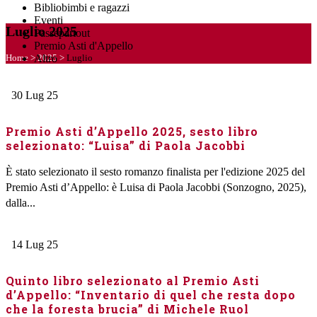
Bibliobimbi e ragazzi
Eventi
Luglio 2025
Passepartout
Premio Asti d'Appello
Home
>
2025
>
Luglio
Altro
30
Lug
25
Premio Asti d’Appello 2025, sesto libro
selezionato: “Luisa” di Paola Jacobbi
È stato selezionato il sesto romanzo finalista per l'edizione 2025 del
Premio Asti d’Appello: è Luisa di Paola Jacobbi (Sonzogno, 2025),
dalla...
14
Lug
25
Quinto libro selezionato al Premio Asti
d’Appello: “Inventario di quel che resta dopo
che la foresta brucia” di Michele Ruol