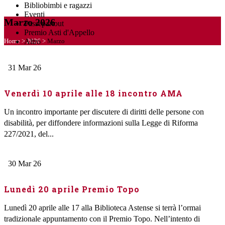
Bibliobimbi e ragazzi
Eventi
Marzo 2026
Passepartout
Premio Asti d'Appello
Home
>
2026
>
Marzo
Altro
31
Mar
26
Venerdì 10 aprile alle 18 incontro AMA
Un incontro importante per discutere di diritti delle persone con
disabilità, per diffondere informazioni sulla Legge di Riforma
227/2021, del...
30
Mar
26
Lunedì 20 aprile Premio Topo
Lunedì 20 aprile alle 17 alla Biblioteca Astense si terrà l’ormai
tradizionale appuntamento con il Premio Topo. Nell’intento di