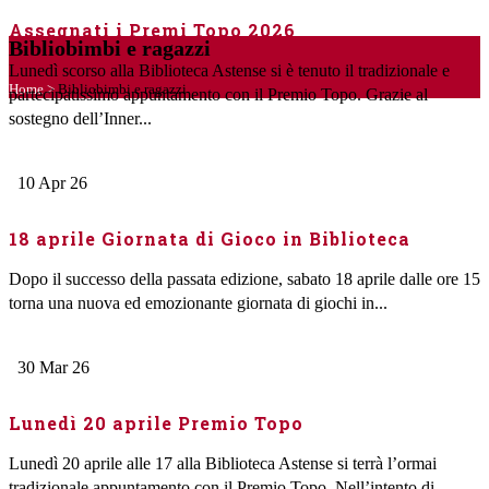
Assegnati i Premi Topo 2026
Bibliobimbi e ragazzi
Lunedì scorso alla Biblioteca Astense si è tenuto il tradizionale e
Home
>
Bibliobimbi e ragazzi
partecipatissimo appuntamento con il Premio Topo. Grazie al
sostegno dell’Inner...
10
Apr
26
18 aprile Giornata di Gioco in Biblioteca
Dopo il successo della passata edizione, sabato 18 aprile dalle ore 15
torna una nuova ed emozionante giornata di giochi in...
30
Mar
26
Lunedì 20 aprile Premio Topo
Lunedì 20 aprile alle 17 alla Biblioteca Astense si terrà l’ormai
tradizionale appuntamento con il Premio Topo. Nell’intento di