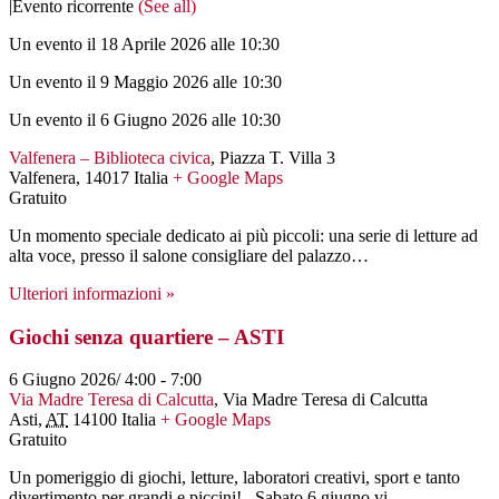
|
Evento ricorrente
(See all)
Un evento il 18 Aprile 2026 alle 10:30
Un evento il 9 Maggio 2026 alle 10:30
Un evento il 6 Giugno 2026 alle 10:30
Valfenera – Biblioteca civica
,
Piazza T. Villa 3
Valfenera
,
14017
Italia
+ Google Maps
Gratuito
Un momento speciale dedicato ai più piccoli: una serie di letture ad
alta voce, presso il salone consigliare del palazzo…
Ulteriori informazioni »
Giochi senza quartiere – ASTI
6 Giugno 2026/ 4:00
-
7:00
Via Madre Teresa di Calcutta
,
Via Madre Teresa di Calcutta
Asti
,
AT
14100
Italia
+ Google Maps
Gratuito
Un pomeriggio di giochi, letture, laboratori creativi, sport e tanto
divertimento per grandi e piccini! Sabato 6 giugno vi…