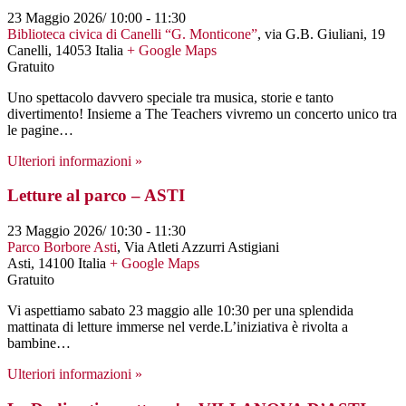
23 Maggio 2026/ 10:00
-
11:30
Biblioteca civica di Canelli “G. Monticone”
,
via G.B. Giuliani, 19
Canelli
,
14053
Italia
+ Google Maps
Gratuito
Uno spettacolo davvero speciale tra musica, storie e tanto
divertimento! Insieme a The Teachers vivremo un concerto unico tra
le pagine…
Ulteriori informazioni »
Letture al parco – ASTI
23 Maggio 2026/ 10:30
-
11:30
Parco Borbore Asti
,
Via Atleti Azzurri Astigiani
Asti
,
14100
Italia
+ Google Maps
Gratuito
Vi aspettiamo sabato 23 maggio alle 10:30 per una splendida
mattinata di letture immerse nel verde.L’iniziativa è rivolta a
bambine…
Ulteriori informazioni »