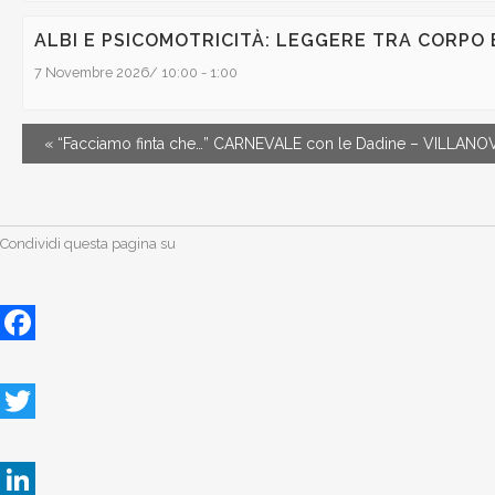
ALBI E PSICOMOTRICITÀ: LEGGERE TRA CORPO 
7 Novembre 2026/ 10:00
-
1:00
«
“Facciamo finta che…” CARNEVALE con le Dadine – VILLANO
Condividi questa pagina su
Facebook
Twitter