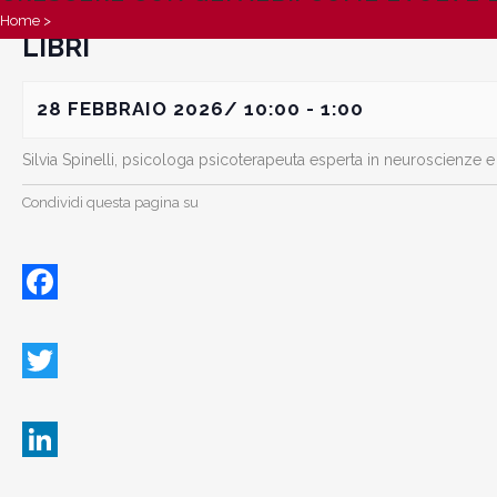
CRESCERE CON GLI ALBI: COME EVO
Home
>
LIBRI
28 FEBBRAIO 2026/ 10:00
-
1:00
Silvia Spinelli, psicologa psicoterapeuta esperta in neuroscienze e 
Condividi questa pagina su
Facebook
Twitter
LinkedIn