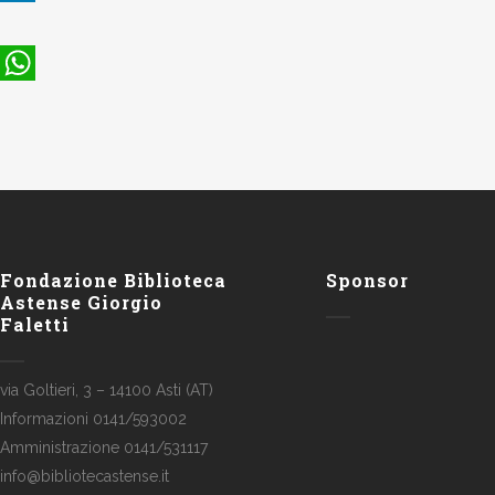
LinkedIn
WhatsApp
Fondazione Biblioteca
Sponsor
Astense Giorgio
Faletti
via Goltieri, 3 – 14100 Asti (AT)
Informazioni 0141/593002
Amministrazione 0141/531117
info@bibliotecastense.it