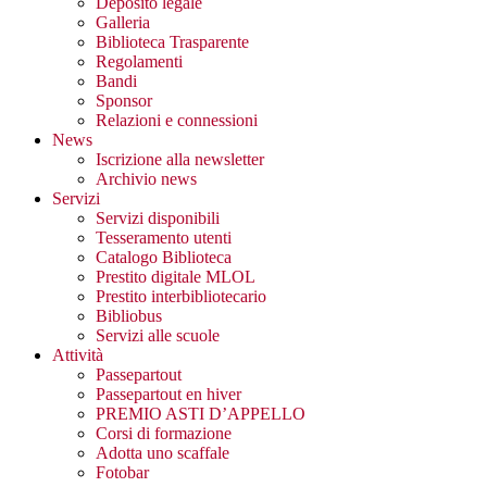
Deposito legale
Galleria
Biblioteca Trasparente
Regolamenti
Bandi
Sponsor
Relazioni e connessioni
News
Iscrizione alla newsletter
Archivio news
Servizi
Servizi disponibili
Tesseramento utenti
Catalogo Biblioteca
Prestito digitale MLOL
Prestito interbibliotecario
Bibliobus
Servizi alle scuole
Attività
Passepartout
Passepartout en hiver
PREMIO ASTI D’APPELLO
Corsi di formazione
Adotta uno scaffale
Fotobar