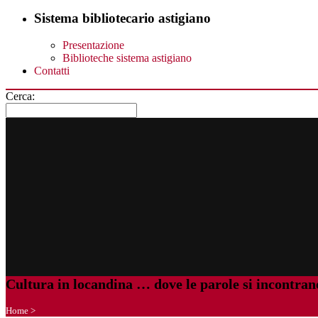
Sistema bibliotecario astigiano
Presentazione
Biblioteche sistema astigiano
Contatti
Cerca:
Cultura in locandina … dove le parole si incontran
Home
>