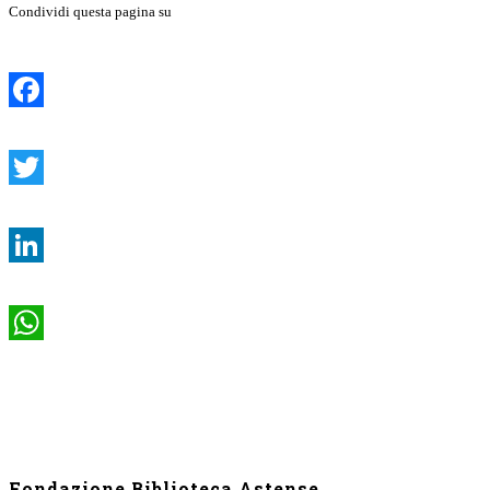
Condividi questa pagina su
Facebook
Twitter
LinkedIn
WhatsApp
Fondazione Biblioteca Astense