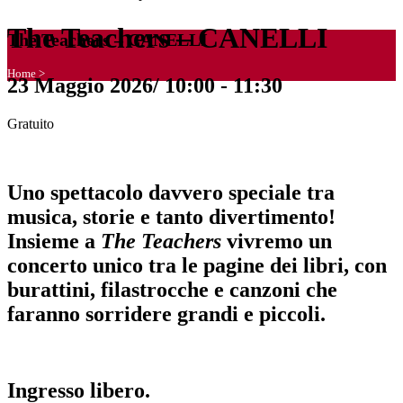
The Teachers – CANELLI
The Teachers – CANELLI
Home
>
23 Maggio 2026/ 10:00
-
11:30
Gratuito
Uno spettacolo davvero speciale tra
musica, storie e tanto divertimento!
Insieme a
The Teachers
vivremo un
concerto unico tra le pagine dei libri, con
burattini, filastrocche e canzoni che
faranno sorridere grandi e piccoli.
Ingresso libero.