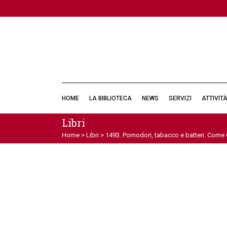
HOME
LA BIBLIOTECA
NEWS
SERVIZI
ATTIVIT
Libri
Home
>
Libri
>
1493. Pomodori, tabacco e batteri. Come 