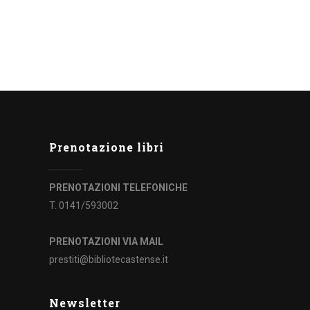
Prenotazione libri
PRENOTAZIONI TELEFONICHE
T. 0141/593002
PRENOTAZIONI VIA MAIL
prestiti@bibliotecastense.it
Newsletter