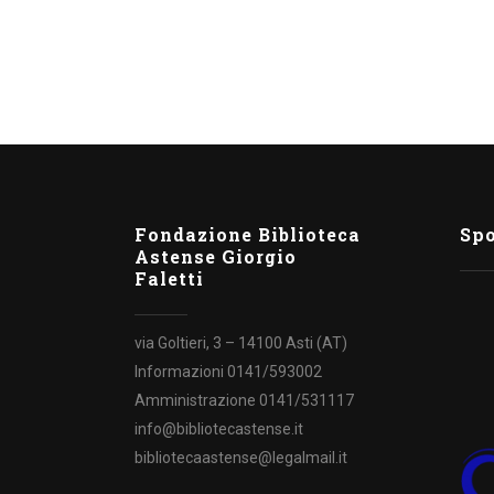
Fondazione Biblioteca
Sp
Astense Giorgio
Faletti
via Goltieri, 3 – 14100 Asti (AT)
Informazioni 0141/593002
Amministrazione 0141/531117
info@bibliotecastense.it
bibliotecaastense@legalmail.it