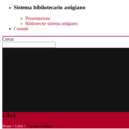
Sistema bibliotecario astigiano
Presentazione
Biblioteche sistema astigiano
Contatti
Cerca:
Libri
Home
>
Libri
>
7 giorni a Dakar