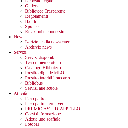
Deposito legale
Galleria
Biblioteca Trasparente
Regolamenti
Bandi
Sponsor
Relazioni e connessioni
News
Iscrizione alla newsletter
Archivio news
Servizi
Servizi disponibili
Tesseramento utenti
Catalogo Biblioteca
Prestito digitale MLOL
Prestito interbibliotecario
Bibliobus
Servizi alle scuole
Attività
Passepartout
Passepartout en hiver
PREMIO ASTI D’APPELLO
Corsi di formazione
Adotta uno scaffale
Fotobar