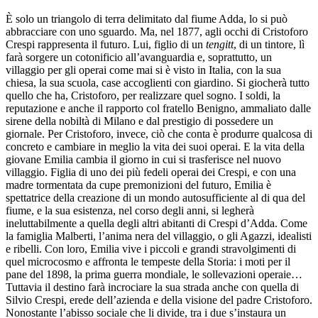
È solo un triangolo di terra delimitato dal fiume Adda, lo si può
abbracciare con uno sguardo. Ma, nel 1877, agli occhi di Cristoforo
Crespi rappresenta il futuro. Lui, figlio di un
tengitt
, di un tintore, lì
farà sorgere un cotonificio all’avanguardia e, soprattutto, un
villaggio per gli operai come mai si è visto in Italia, con la sua
chiesa, la sua scuola, case accoglienti con giardino. Si giocherà tutto
quello che ha, Cristoforo, per realizzare quel sogno. I soldi, la
reputazione e anche il rapporto col fratello Benigno, ammaliato dalle
sirene della nobiltà di Milano e dal prestigio di possedere un
giornale. Per Cristoforo, invece, ciò che conta è produrre qualcosa di
concreto e cambiare in meglio la vita dei suoi operai. E la vita della
giovane Emilia cambia il giorno in cui si trasferisce nel nuovo
villaggio. Figlia di uno dei più fedeli operai dei Crespi, e con una
madre tormentata da cupe premonizioni del futuro, Emilia è
spettatrice della creazione di un mondo autosufficiente al di qua del
fiume, e la sua esistenza, nel corso degli anni, si legherà
ineluttabilmente a quella degli altri abitanti di Crespi d’Adda. Come
la famiglia Malberti, l’anima nera del villaggio, o gli Agazzi, idealisti
e ribelli. Con loro, Emilia vive i piccoli e grandi stravolgimenti di
quel microcosmo e affronta le tempeste della Storia: i moti per il
pane del 1898, la prima guerra mondiale, le sollevazioni operaie…
Tuttavia il destino farà incrociare la sua strada anche con quella di
Silvio Crespi, erede dell’azienda e della visione del padre Cristoforo.
Nonostante l’abisso sociale che li divide, tra i due s’instaura un