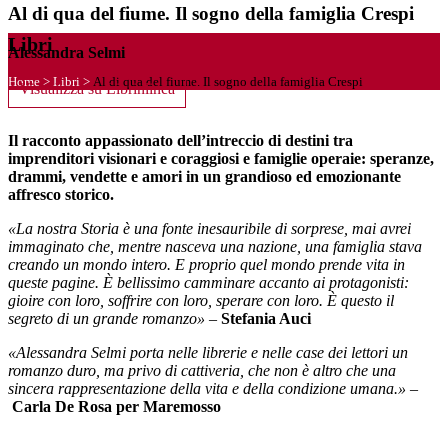
Al di qua del fiume. Il sogno della famiglia Crespi
Libri
Alessandra Selmi
Home
>
Libri
>
Al di qua del fiume. Il sogno della famiglia Crespi
Visualizza su Librinlinea
Il racconto appassionato dell’intreccio di destini tra
imprenditori visionari e coraggiosi e famiglie operaie: speranze,
drammi, vendette e amori in un grandioso ed emozionante
affresco storico.
«La nostra Storia è una fonte inesauribile di sorprese, mai avrei
immaginato che, mentre nasceva una nazione, una famiglia stava
creando un mondo intero. E proprio quel mondo prende vita in
queste pagine. È bellissimo camminare accanto ai protagonisti:
gioire con loro, soffrire con loro, sperare con loro. È questo il
segreto di un grande romanzo»
–
Stefania Auci
«Alessandra Selmi porta nelle librerie e nelle case dei lettori un
romanzo duro, ma privo di cattiveria, che non è altro che una
sincera rappresentazione della vita e della condizione umana.»
–
Carla De Rosa per Maremosso