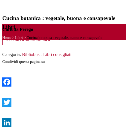
Cucina botanica : vegetale, buona e consapevole
Libri
Carlotta Perego
Home
>
Libri
>
Cucina botanica : vegetale, buona e consapevole
Visualizza su Librinlinea
Categoria:
Bibliobus - Libri consigliati
Condividi questa pagina su
Facebook
Twitter