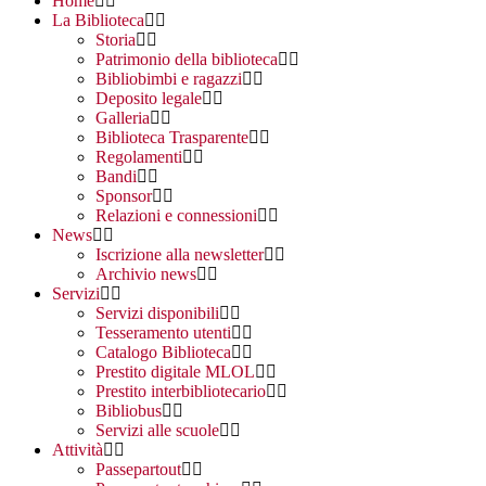
Home
La Biblioteca
Storia
Patrimonio della biblioteca
Bibliobimbi e ragazzi
Deposito legale
Galleria
Biblioteca Trasparente
Regolamenti
Bandi
Sponsor
Relazioni e connessioni
News
Iscrizione alla newsletter
Archivio news
Servizi
Servizi disponibili
Tesseramento utenti
Catalogo Biblioteca
Prestito digitale MLOL
Prestito interbibliotecario
Bibliobus
Servizi alle scuole
Attività
Passepartout