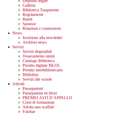
Deposito legale
Galleria
Biblioteca Trasparente
Regolamenti
Bandi
Sponsor
Relazioni e connessioni
News
Iscrizione alla newsletter
Archivio news
Servizi
Servizi disponibili
Tesseramento utenti
Catalogo Biblioteca
Prestito digitale MLOL
Prestito interbibliotecario
Bibliobus
Servizi alle scuole
Attività
Passepartout
Passepartout en hiver
PREMIO ASTI D’APPELLO
Corsi di formazione
Adotta uno scaffale
Fotobar