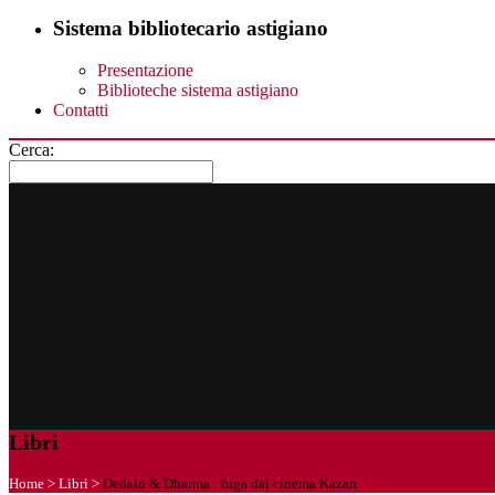
Sistema bibliotecario astigiano
Presentazione
Biblioteche sistema astigiano
Contatti
Cerca:
Libri
Home
>
Libri
>
Dedalo & Dharma : fuga dal cinema Kazan