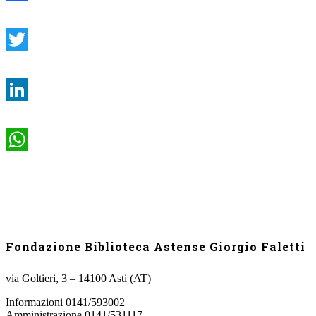
Facebook
Twitter
LinkedIn
WhatsApp
Fondazione Biblioteca Astense Giorgio Faletti
via Goltieri, 3 – 14100 Asti (AT)
Informazioni 0141/593002
Amministrazione 0141/531117