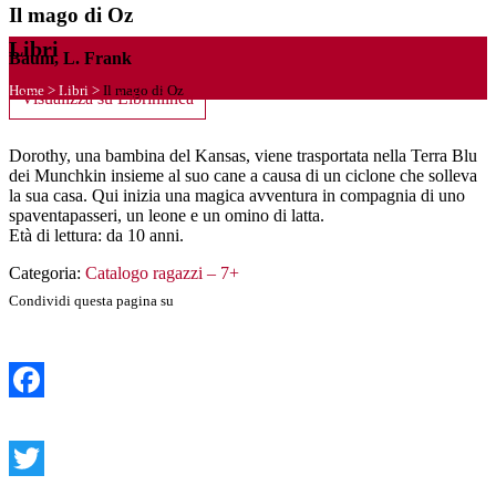
Il mago di Oz
Libri
Baum, L. Frank
Home
>
Libri
>
Il mago di Oz
Visualizza su Librinlinea
Dorothy, una bambina del Kansas, viene trasportata nella Terra Blu
dei Munchkin insieme al suo cane a causa di un ciclone che solleva
la sua casa. Qui inizia una magica avventura in compagnia di uno
spaventapasseri, un leone e un omino di latta.
Età di lettura: da 10 anni.
Categoria:
Catalogo ragazzi – 7+
Condividi questa pagina su
Facebook
Twitter