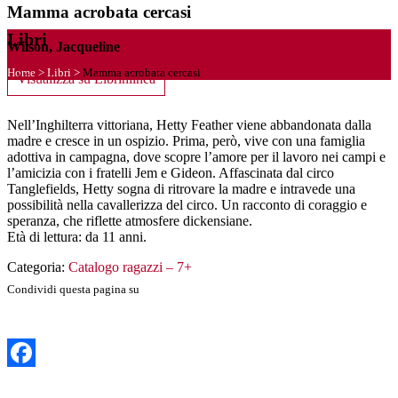
Mamma acrobata cercasi
Libri
Wilson, Jacqueline
Home
>
Libri
>
Mamma acrobata cercasi
Visualizza su Librinlinea
Nell’Inghilterra vittoriana, Hetty Feather viene abbandonata dalla
madre e cresce in un ospizio. Prima, però, vive con una famiglia
adottiva in campagna, dove scopre l’amore per il lavoro nei campi e
l’amicizia con i fratelli Jem e Gideon. Affascinata dal circo
Tanglefields, Hetty sogna di ritrovare la madre e intravede una
possibilità nella cavallerizza del circo. Un racconto di coraggio e
speranza, che riflette atmosfere dickensiane.
Età di lettura: da 11 anni.
Categoria:
Catalogo ragazzi – 7+
Condividi questa pagina su
Facebook