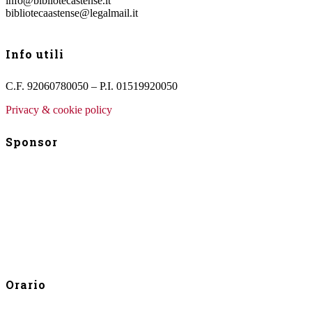
info@bibliotecastense.it
bibliotecaastense@legalmail.it
Info utili
C.F. 92060780050 – P.I. 01519920050
Privacy & cookie policy
Sponsor
Orario