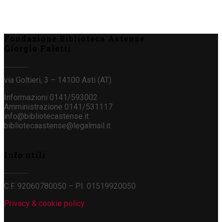
Fondazione Biblioteca Astense
Giorgio Faletti
via Goltieri, 3 – 14100 Asti (AT)
Informazioni 0141/593002
Amministrazione 0141/531117
info@bibliotecastense.it
bibliotecaastense@legalmail.it
Info utili
C.F. 92060780050 – P.I. 01519920050
Privacy & cookie policy