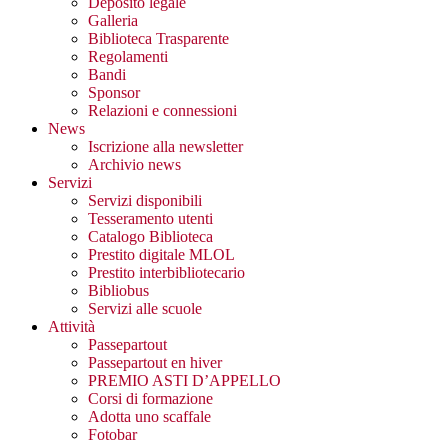
Deposito legale
Galleria
Biblioteca Trasparente
Regolamenti
Bandi
Sponsor
Relazioni e connessioni
News
Iscrizione alla newsletter
Archivio news
Servizi
Servizi disponibili
Tesseramento utenti
Catalogo Biblioteca
Prestito digitale MLOL
Prestito interbibliotecario
Bibliobus
Servizi alle scuole
Attività
Passepartout
Passepartout en hiver
PREMIO ASTI D’APPELLO
Corsi di formazione
Adotta uno scaffale
Fotobar