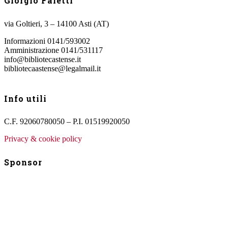
Giorgio Faletti
via Goltieri, 3 – 14100 Asti (AT)
Informazioni 0141/593002
Amministrazione 0141/531117
info@bibliotecastense.it
bibliotecaastense@legalmail.it
Info utili
C.F. 92060780050 – P.I. 01519920050
Privacy & cookie policy
Sponsor