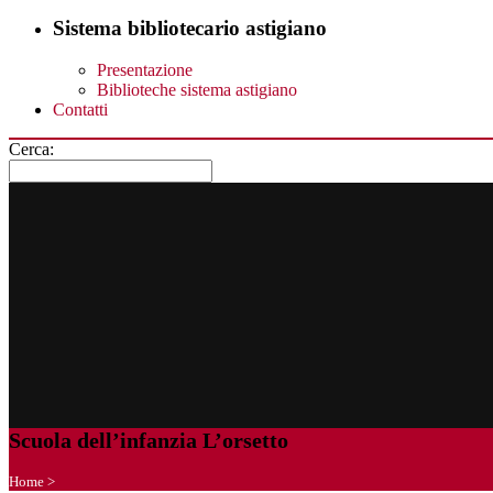
Sistema bibliotecario astigiano
Presentazione
Biblioteche sistema astigiano
Contatti
Cerca:
Scuola dell’infanzia L’orsetto
Home
>