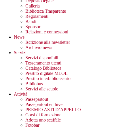
Deposito legale
Galleria
Biblioteca Trasparente
Regolamenti
Bandi
Sponsor
Relazioni e connessioni
News
Iscrizione alla newsletter
Archivio news
Servizi
Servizi disponibili
Tesseramento utenti
Catalogo Biblioteca
Prestito digitale MLOL
Prestito interbibliotecario
Bibliobus
Servizi alle scuole
Attività
Passepartout
Passepartout en hiver
PREMIO ASTI D’APPELLO
Corsi di formazione
Adotta uno scaffale
Fotobar