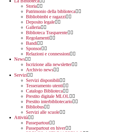
La Biblioteca
Storia
Patrimonio della biblioteca
Bibliobimbi e ragazzi
Deposito legale
Galleria
Biblioteca Trasparente
Regolamenti
Bandi
Sponsor
Relazioni e connessioni
News
Iscrizione alla newsletter
Archivio news
Servizi
Servizi disponibili
Tesseramento utenti
Catalogo Biblioteca
Prestito digitale MLOL
Prestito interbibliotecario
Bibliobus
Servizi alle scuole
Attività
Passepartout
Passepartout en hiver