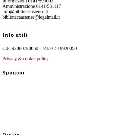
Informazioni 0141/593002
Amministrazione 0141/531117
info@bibliotecastense.it
bibliotecaastense@legalmail.it
Info utili
C.F. 92060780050 – P.I. 01519920050
Privacy & cookie policy
Sponsor
Orario