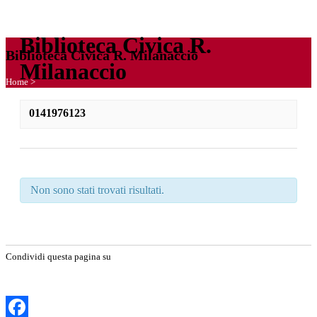
Biblioteca Civica R.
Biblioteca Civica R. Milanaccio
Milanaccio
Home
>
0141976123
Non sono stati trovati risultati.
Condividi questa pagina su