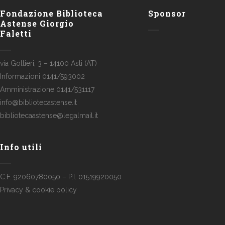
Fondazione Biblioteca
Sponsor
Astense Giorgio
Faletti
via Goltieri, 3 – 14100 Asti (AT)
Informazioni 0141/593002
Amministrazione 0141/531117
info@bibliotecastense.it
bibliotecaastense@legalmail.it
Info utili
C.F. 92060780050 – P.I. 01519920050
Privacy & cookie policy