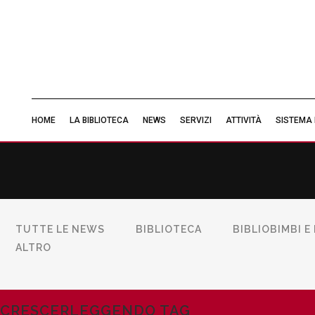
HOME
LA BIBLIOTECA
NEWS
SERVIZI
ATTIVITÀ
SISTEMA 
TUTTE LE NEWS
BIBLIOTECA
BIBLIOBIMBI E
ALTRO
Gli appuntamenti di aprile
Gli appunt
19
22
Mar
26
Ott
25
CRESCERLEGGENDO TAG