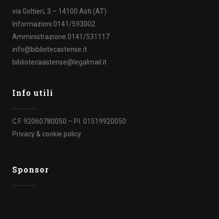
via Goltieri, 3 – 14100 Asti (AT)
Informazioni 0141/593002
Amministrazione 0141/531117
info@bibliotecastense.it
bibliotecaastense@legalmail.it
Info utili
C.F. 92060780050 – P.I. 01519920050
Privacy & cookie policy
Sponsor