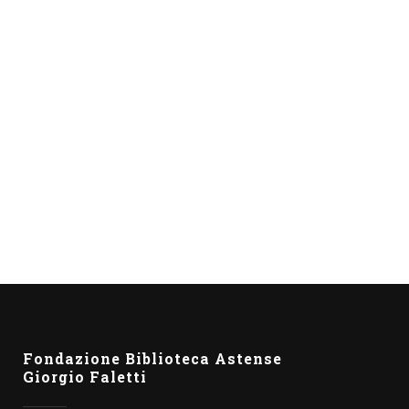
A che libro giochiamo?
Sono disponibili sul sito le dispense del corso:
scaricale qui...
I filari del mondo
Apre alla Biblioteca Astense, dal 10 settembre
al 7 ottobre, la mostra I filari del mondo,
manoscritti, lettere, inediti di...
Fondazione Biblioteca Astense
Giorgio Faletti