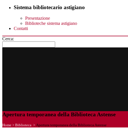
Sistema bibliotecario astigiano
Presentazione
Biblioteche sistema astigiano
Contatti
Cerca:
Apertura temporanea della Biblioteca Astense
Home
>
Biblioteca
>
Apertura temporanea della Biblioteca Astense