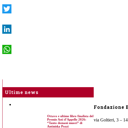
Twitter
LinkedIn
WhatsApp
Ultime news
Fondazione B
Ottavo e ultimo libro finalista del
via Goltieri, 3 – 1
Premio Asti d’Appello 2026:
“Tanto domani muori” di
Antiniska Pozzi