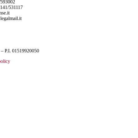
/593002
0141/531117
se.it
legalmail.it
– P.I. 01519920050
olicy