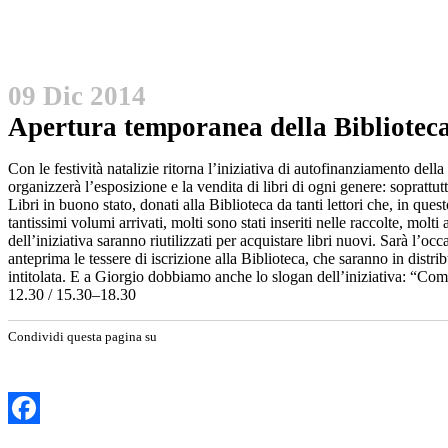
09 Dic 2014
Apertura temporanea della Bibliotec
Con le festività natalizie ritorna l’iniziativa di autofinanziamento de
organizzerà l’esposizione e la vendita di libri di ogni genere: soprattu
Libri in buono stato, donati alla Biblioteca da tanti lettori che, in que
tantissimi volumi arrivati, molti sono stati inseriti nelle raccolte, mo
dell’iniziativa saranno riutilizzati per acquistare libri nuovi. Sarà l’oc
anteprima le tessere di iscrizione alla Biblioteca, che saranno in distr
intitolata. E a Giorgio dobbiamo anche lo slogan dell’iniziativa: “Com
12.30 / 15.30–18.30
Condividi questa pagina su
Facebook