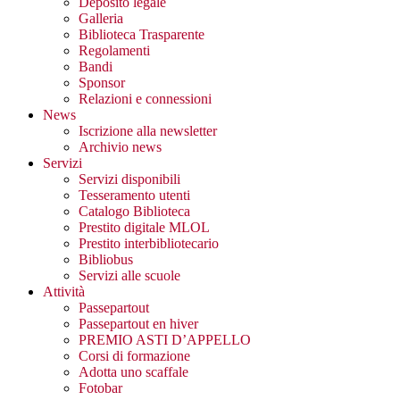
Deposito legale
Galleria
Biblioteca Trasparente
Regolamenti
Bandi
Sponsor
Relazioni e connessioni
News
Iscrizione alla newsletter
Archivio news
Servizi
Servizi disponibili
Tesseramento utenti
Catalogo Biblioteca
Prestito digitale MLOL
Prestito interbibliotecario
Bibliobus
Servizi alle scuole
Attività
Passepartout
Passepartout en hiver
PREMIO ASTI D’APPELLO
Corsi di formazione
Adotta uno scaffale
Fotobar