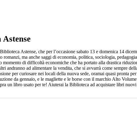
a Astense
lla Biblioteca Astense, che per l’occasione sabato 13 e domenica 14 dice
tto romanzi, ma anche saggi di economia, politica, sociologia, pedagogia,
sto momento di difficoltà economiche che ha portato alla drastica riduzion
lti altri andranno ad alimentare la vendita, che si avvarrà come sempre del
casione per curiosare nei locali della nuova sede, oramai quasi pronta per l
ibuzione da gennaio, e le magliette e le borse con il marchio Alto Volume 
pra un libro usato per te! Aiuterai la Biblioteca ad acquistare libri nu