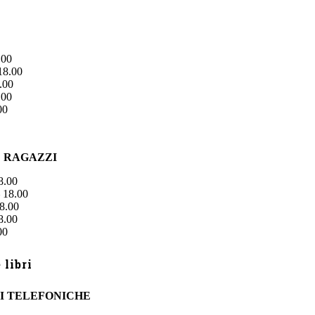
.00
18.00
.00
.00
00
E RAGAZZI
8.00
 18.00
8.00
8.00
00
libri
I TELEFONICHE