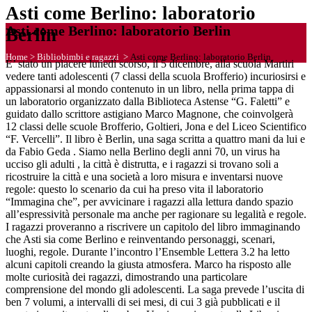
Asti come Berlino: laboratorio
Asti come Berlino: laboratorio Berlin
Berlin
Home
>
Bibliobimbi e ragazzi
>
Asti come Berlino: laboratorio Berlin
E’ stato un piacere lunedì scorso, il 5 dicembre, alla scuola Martiri
vedere tanti adolescenti (7 classi della scuola Brofferio) incuriosirsi e
appassionarsi al mondo contenuto in un libro, nella prima tappa di
un laboratorio organizzato dalla Biblioteca Astense “G. Faletti” e
guidato dallo scrittore astigiano Marco Magnone, che coinvolgerà
12 classi delle scuole Brofferio, Goltieri, Jona e del Liceo Scientifico
“F. Vercelli”. Il libro è Berlin, una saga scritta a quattro mani da lui e
da Fabio Geda . Siamo nella Berlino degli anni 70, un virus ha
ucciso gli adulti , la città è distrutta, e i ragazzi si trovano soli a
ricostruire la città e una società a loro misura e inventarsi nuove
regole: questo lo scenario da cui ha preso vita il laboratorio
“Immagina che”, per avvicinare i ragazzi alla lettura dando spazio
all’espressività personale ma anche per ragionare su legalità e regole.
I ragazzi proveranno a riscrivere un capitolo del libro immaginando
che Asti sia come Berlino e reinventando personaggi, scenari,
luoghi, regole. Durante l’incontro l’Ensemble Lettera 3.2 ha letto
alcuni capitoli creando la giusta atmosfera. Marco ha risposto alle
molte curiosità dei ragazzi, dimostrando una particolare
comprensione del mondo gli adolescenti. La saga prevede l’uscita di
ben 7 volumi, a intervalli di sei mesi, di cui 3 già pubblicati e il