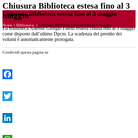
Chiusura Biblioteca estesa fino al 3
Chiusura Biblioteca estesa fino al 3 maggio
maggio
Home
>
Biblioteca
>
Chiusura Biblioteca estesa fino al 3 maggio
La Biblioteca Astense Giorgio Faletti resterà chiusa fino al 3 maggio
come disposto dall’ultimo Dpcm. La scadenza del prestito dei
volumi è automaticamente prorogata.
Condividi questa pagina su
Facebook
Twitter
LinkedIn