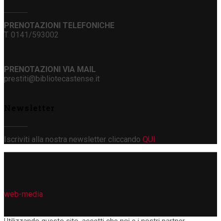
PRENOTAZIONI TELEFONICHE
T. 0141/593002
PRENOTAZIONI VIA MAIL
prestiti@bibliotecastense.it
Newsletter
Iscriviti alla nostra newsletter cliccando
QUI
web-media
Utilizzando questo sito, accetti che noi e i nostri partner