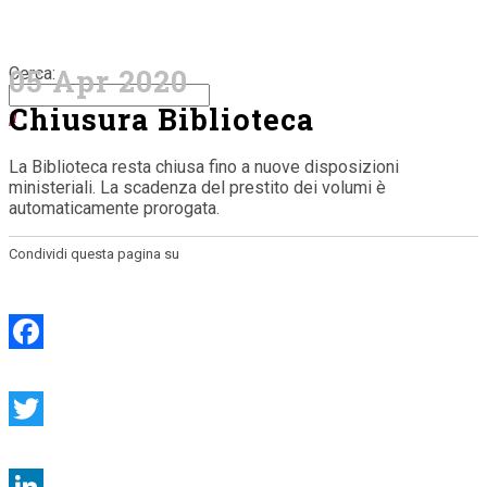
05 Apr 2020
Cerca:
Chiusura Biblioteca
Chiusura Biblioteca
La Biblioteca resta chiusa fino a nuove disposizioni
Home
>
Biblioteca
>
Chiusura Biblioteca
ministeriali. La scadenza del prestito dei volumi è
automaticamente prorogata.
Condividi questa pagina su
Facebook
Twitter