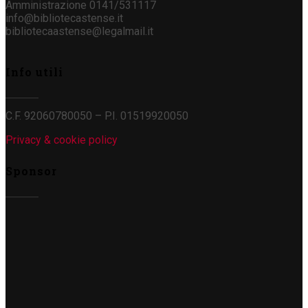
Amministrazione 0141/531117
info@bibliotecastense.it
bibliotecaastense@legalmail.it
Info utili
C.F. 92060780050 – P.I. 01519920050
Privacy & cookie policy
Sponsor