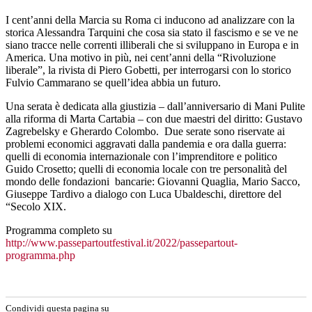
I cent’anni della Marcia su Roma ci inducono ad analizzare con la
storica Alessandra Tarquini che cosa sia stato il fascismo e se ve ne
siano tracce nelle correnti illiberali che si sviluppano in Europa e in
America. Una motivo in più, nei cent’anni della “Rivoluzione
liberale”, la rivista di Piero Gobetti, per interrogarsi con lo storico
Fulvio Cammarano se quell’idea abbia un futuro.
Una serata è dedicata alla giustizia – dall’anniversario di Mani Pulite
alla riforma di Marta Cartabia – con due maestri del diritto: Gustavo
Zagrebelsky e Gherardo Colombo. Due serate sono riservate ai
problemi economici aggravati dalla pandemia e ora dalla guerra:
quelli di economia internazionale con l’imprenditore e politico
Guido Crosetto; quelli di economia locale con tre personalità del
mondo delle fondazioni bancarie: Giovanni Quaglia, Mario Sacco,
Giuseppe Tardivo a dialogo con Luca Ubaldeschi, direttore del
“Secolo XIX.
Programma completo su
http://www.passepartoutfestival.it/2022/passepartout-
programma.php
Condividi questa pagina su