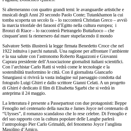
Si alterneranno con quattro grandi temi: le avanguardie artistiche e
musicali degli Anni 20 secondo Paolo Conte; Tutankhamon la cui
tomba scoperta un secolo fa – lo racconterà Christian Greco – avviò
la marcia trionfale dei faraoni d’Egitto nella cultura europea; i
Bronzi di Riace – lo racconterà Pietrangelo Buttafuoco – che
cinquant’anni fa riemersero dal mare stupefacendo il mondo
Salvatore Settis illustrerà la legge firmata Benedetto Croce che nel
1922 istituiva i parchi naturali. Una ragione per affrontare l’ambiente
e la sua salute con l’astronomo Roberto Ragazzoni e Giovanni
Caprara presidente dell’Associazione giornalisti italiani scientifici.
Con l’archistar Carlo Ratti si vedrà come le tecnologie e la
sostenibilità trasformino le città. Con il giornalista Giancarlo
Smargiassi si rivivrà la vasta indagine sul paesaggio condotta dal
fotografo Luigi Ghirri e dallo scrittore Gianni Celati. A un progetto
di Ghirri è dedicato il film di Elisabetta Sgarbi che si vedrà in
anteprima il 24 maggio.
La letteratura è presente a Passepartout con due protagonisti: Beppe
Fenoglio nel centenario della nascita e James Joyce nel centenario di
“Ulysses”, il romanzo scandaloso che lo rese celebre.
Di Fenoglio e
del suo rapporto con la cultura popolare delle Langhe parlerà
l’antropologo Pier Carlo Grimaldi, del fenomeno Joyce l’anglista
Masolino d’Amico.