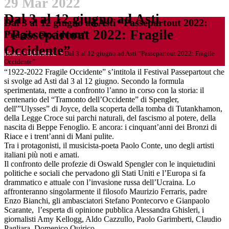
29 Mar 2022
Dal 3 al 12 giugno ad Asti
Dal 3 al 12 giugno ad Asti “Passepartout 2022:
“Passepartout 2022: Fragile
Fragile Occidente”
Occidente”
Home
>
Biblioteca
>
Dal 3 al 12 giugno ad Asti “Passepartout 2022: Fragile
Occidente”
“1922-2022 Fragile Occidente” s’intitola il Festival Passepartout che
si svolge ad Asti dal 3 al 12 giugno. Secondo la formula
sperimentata, mette a confronto l’anno in corso con la storia: il
centenario del “Tramonto dell’Occidente” di Spengler,
dell'”Ulysses” di Joyce, della scoperta della tomba di Tutankhamon,
della Legge Croce sui parchi naturali, del fascismo al potere, della
nascita di Beppe Fenoglio. E ancora: i cinquant’anni dei Bronzi di
Riace e i trent’anni di Mani pulite.
Tra i protagonisti, il musicista-poeta Paolo Conte, uno degli artisti
italiani più noti e amati.
Il confronto delle profezie di Oswald Spengler con le inquietudini
politiche e sociali che pervadono gli Stati Uniti e l’Europa si fa
drammatico e attuale con l’invasione russa dell’Ucraina. Lo
affronteranno singolarmente il filosofo Maurizio Ferraris, padre
Enzo Bianchi, gli ambasciatori Stefano Pontecorvo e Gianpaolo
Scarante, l’esperta di opinione pubblica Alessandra Ghisleri, i
giornalisti Amy Kellogg, Aldo Cazzullo, Paolo Garimberti, Claudio
Pagliara, Domenico Quirico.