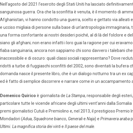
Nell’agosto del 2021 l’esercito degli Stati Uniti ha lasciato definitiva
sanguinosa guerra. Ora che la sconfitta è venuta, è il momento di ammett
Afghanistan, vi hanno condotto una guerra, scelto e gettato via alleati e 
e ucciso migliaia di persone sulla base di un’antropologia immaginaria,
una forma confortante ai nostri desideri poiché, al di là del folclore e d
siano gli afghani; non erano infatti i loro guai la ragione per cui erava
fiaba sanguinaria, ancora non sappiamo chi sono davvero i talebani che c
inaccessibile e di oscuro: quali classi sociali rappresentano? Dove recluta
ridotti a turbe di fuggiaschi sconfitti del 2002, sono diventati la bufera
domanda nasce il presente libro, che è un dialogo notturno tra un ex cap
ed è fatto di semplice discorrere e narrare come in un accampamento a
Domenico Quirico
è giornalista de
La Stampa
, responsabile degli esteri
particolare tutte le vicende africane degli ultimi vent’anni dalla Somali
premi giornalistici Cutuli e Premiolino e, nel 2013, il prestigioso Premio I
Mondadori (
Adua
,
Squadrone bianco
,
Generali
e
Naja
) e
Primavera araba
p
Ultimi. La magnifica storia dei vinti
e
Il paese del male
.