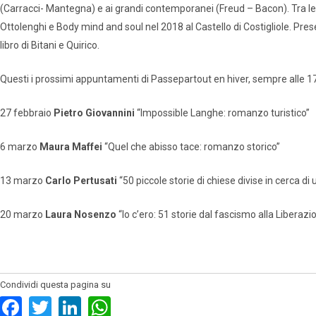
(Carracci- Mantegna) e ai grandi contemporanei (Freud – Bacon). Tra le 
Ottolenghi e Body mind and soul nel 2018 al Castello di Costigliole. Pr
libro di Bitani e Quirico.
Questi i prossimi appuntamenti di Passepartout en hiver, sempre alle 17
27 febbraio
Pietro Giovannini
“Impossible Langhe: romanzo turistico”
6 marzo
Maura Maffei
“Quel che abisso tace: romanzo storico”
13 marzo
Carlo Pertusati
“50 piccole storie di chiese divise in cerca di 
20 marzo
Laura Nosenzo
“Io c’ero: 51 storie dal fascismo alla Liberazi
Condividi questa pagina su
Facebook
Twitter
LinkedIn
WhatsApp