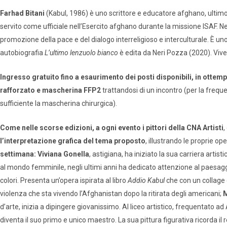
Farhad Bitani
(Kabul, 1986) è uno scrittore e educatore afghano, ultimo
servito come ufficiale nell’Esercito afghano durante la missione ISAF. Ne
promozione della pace e del dialogo interreligioso e interculturale. È u
autobiografia
L’ultimo lenzuolo bianco
è edita da Neri Pozza (2020). Vive
Ingresso gratuito fino a esaurimento dei posti disponibili, in otte
rafforzato e mascherina FFP2
trattandosi di un incontro (per la frequen
sufficiente la mascherina chirurgica).
Come nelle scorse edizioni, a ogni evento i pittori della CNA Artisti
,
l’interpretazione grafica del tema proposto
, illustrando le proprie op
settimana
:
Viviana Gonella
, astigiana, ha iniziato la sua carriera artis
al mondo femminile, negli ultimi anni ha dedicato attenzione al paesaggio
colori. Presenta un’opera ispirata al libro
Addio Kabul
che con un collage d
violenza che sta vivendo l’Afghanistan dopo la ritirata degli americani;
M
d’arte, inizia a dipingere giovanissimo. Al liceo artistico, frequentato ad A
diventa il suo primo e unico maestro. La sua pittura figurativa ricorda il 