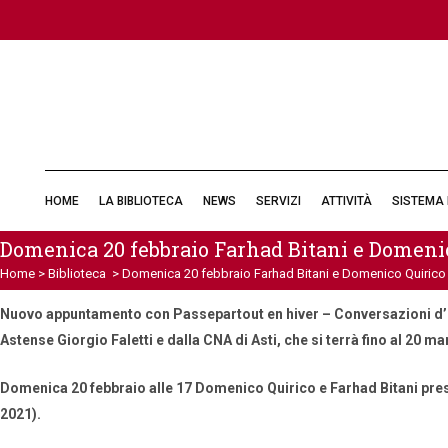
14 Feb 2022
HOME
LA BIBLIOTECA
NEWS
SERVIZI
ATTIVITÀ
SISTEMA 
Domenica 20 febbraio Farhad B
Domenica 20 febbraio Farhad Bitani e Domenic
a Passepartout en hiver
Home
>
Biblioteca
>
Domenica 20 febbraio Farhad Bitani e Domenico Quirico 
Nuovo appuntamento con Passepartout en hiver – Conversazioni d’inv
Astense Giorgio Faletti e dalla CNA di Asti, che si terrà fino al 20 
Domenica 20 febbraio alle 17
Domenico Quirico e Farhad Bitani
pres
2021).