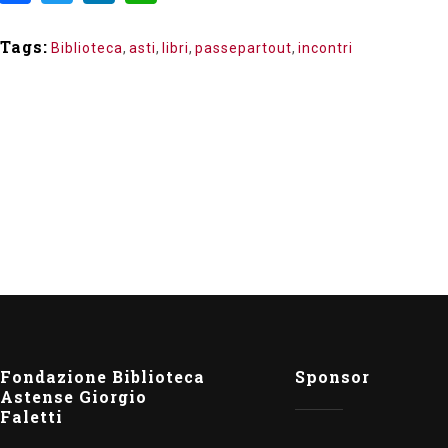
Tags:
Biblioteca
,
asti
,
libri
,
passepartout
,
incontri
Fondazione Biblioteca
Sponsor
Astense Giorgio
Faletti