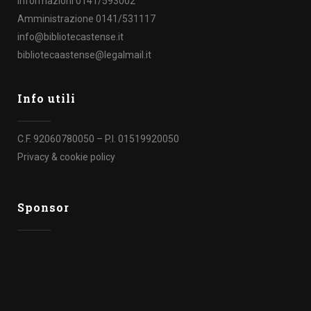
Informazioni 0141/593002
Amministrazione 0141/531117
info@bibliotecastense.it
bibliotecaastense@legalmail.it
Info utili
C.F. 92060780050 – P.I. 01519920050
Privacy & cookie policy
Sponsor