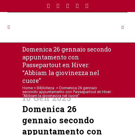
Domenica 26 gennaio secondo
appuntamento con
Passepartout en Hiver:
“Abbiam la giovinezza nel
cuore”
Home
>
Biblioteca
>
Domenica 26 gennaio
secondo appuntamento con Passepartout en Hiver:
16 Gen 2025
“Abbiam la giovinezza nel cuore”
Domenica 26
gennaio secondo
appuntamento con