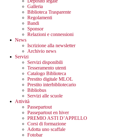
Deposito legale
Galleria
Biblioteca Trasparente
Regolamenti
Bandi
Sponsor
Relazioni e connessioni
News
Iscrizione alla newsletter
Archivio news
Servizi
Servizi disponibili
Tesseramento utenti
Catalogo Biblioteca
Prestito digitale MLOL
Prestito interbibliotecario
Bibliobus
Servizi alle scuole
Attività
Passepartout
Passepartout en hiver
PREMIO ASTI D’APPELLO
Corsi di formazione
Adotta uno scaffale
Fotobar