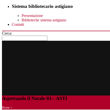
Sistema bibliotecario astigiano
Presentazione
Biblioteche sistema astigiano
Contatti
Cerca:
Aspettando il Natale 03 – ASTI
Home
>