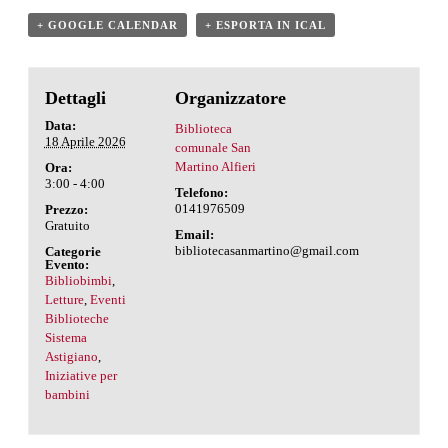
+ GOOGLE CALENDAR
+ ESPORTA IN ICAL
Dettagli
Organizzatore
Data:
Biblioteca
18 Aprile 2026
comunale San
Martino Alfieri
Ora:
3:00 - 4:00
Telefono:
0141976509
Prezzo:
Gratuito
Email:
bibliotecasanmartino@gmail.com
Categorie
Evento:
Bibliobimbi
,
Letture
,
Eventi
Biblioteche
Sistema
Astigiano
,
Iniziative per
bambini