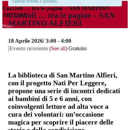
Questo evento è passato.
Cuccioli … tra le pagine – SAN MARTINO
Cuccioli … tra le pagine – SAN
ALFIERI
MARTINO ALFIERI
Home
>
18 Aprile 2026/ 3:00
-
4:00
|
Evento ricorrente
(See all)
Gratuito
La biblioteca di San Martino Alfieri,
con il progetto Nati Per Leggere,
propone una serie di incontri dedicati
ai bambini di 5 e 6 anni, con
coinvolgenti letture ad alta voce a
cura dei volontari: un’occasione
magica per scoprire il piacere delle