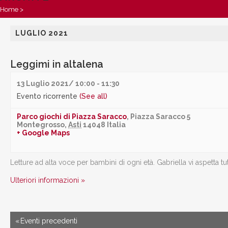
Home
>
LUGLIO 2021
Leggimi in altalena
13 Luglio 2021/ 10:00
-
11:30
Evento ricorrente
(See all)
Parco giochi di Piazza Saracco
,
Piazza Saracco 5
Montegrosso
,
Asti
14048
Italia
+ Google Maps
Letture ad alta voce per bambini di ogni età. Gabriella vi aspetta tut
Ulteriori informazioni »
«
Eventi precedenti