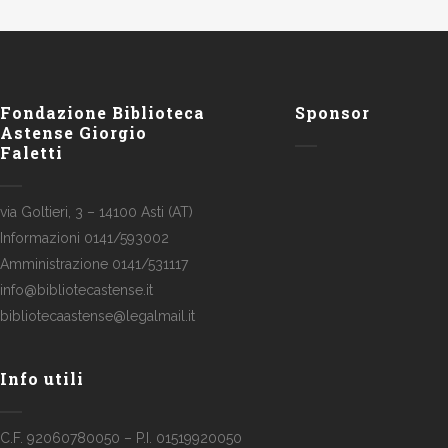
Fondazione Biblioteca
Sponsor
Astense Giorgio
Faletti
via Goltieri, 3 – 14100 Asti (AT)
Informazioni 0141/593002
Amministrazione 0141/531117
info@bibliotecastense.it
bibliotecaastense@legalmail.it
Info utili
C.F. 92060780050 – P.I. 01519920050