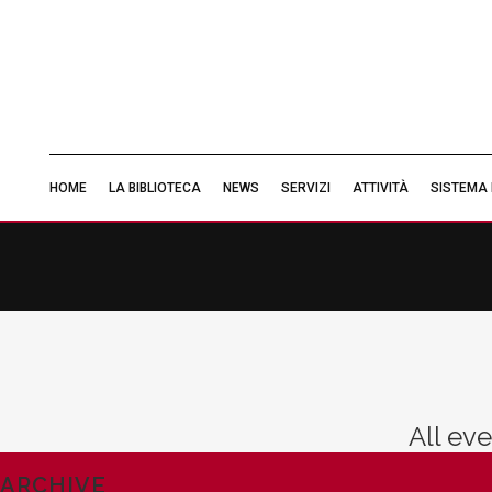
HOME
LA BIBLIOTECA
NEWS
SERVIZI
ATTIVITÀ
SISTEMA 
All eve
ARCHIVE
«
Eventi precedenti