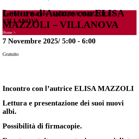
Letture d’Autore con ELISA
Letture d’Autore con ELISA MAZZOLI –
VILLANOVA
MAZZOLI – VILLANOVA
Home
>
7 Novembre 2025/ 5:00
-
6:00
Gratuito
Incontro con l’autrice ELISA MAZZOLI
Lettura e presentazione dei suoi nuovi
albi.
Possibilità di firmacopie.