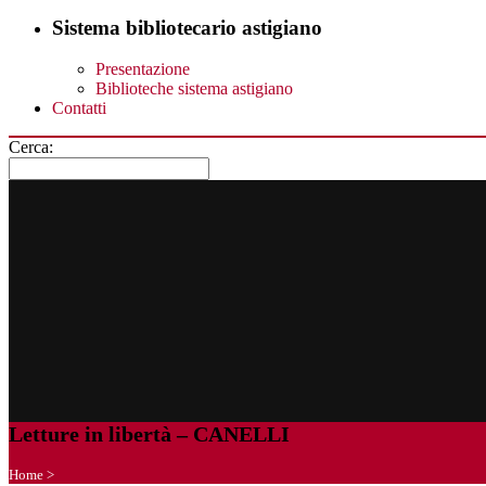
Sistema bibliotecario astigiano
Presentazione
Biblioteche sistema astigiano
Contatti
Cerca:
Letture in libertà – CANELLI
Home
>