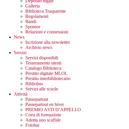
Deposito legale
Galleria
Biblioteca Trasparente
Regolamenti
Bandi
Sponsor
Relazioni e connessioni
News
Iscrizione alla newsletter
Archivio news
Servizi
Servizi disponibili
Tesseramento utenti
Catalogo Biblioteca
Prestito digitale MLOL
Prestito interbibliotecario
Bibliobus
Servizi alle scuole
Attività
Passepartout
Passepartout en hiver
PREMIO ASTI D’APPELLO
Corsi di formazione
Adotta uno scaffale
Fotobar