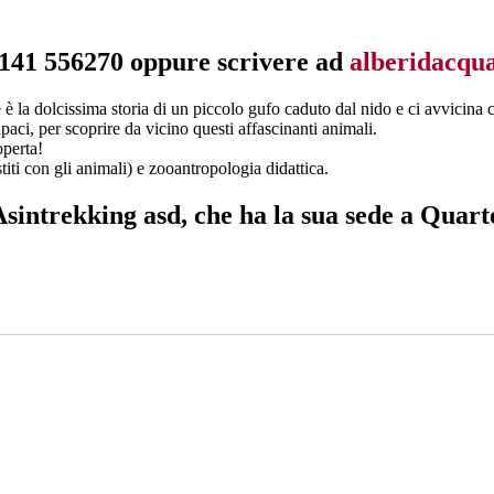
 0141 556270 oppure scrivere ad
alberidacqua
la dolcissima storia di un piccolo gufo caduto dal nido e ci avvicina co
paci, per scoprire da vicino questi affascinanti animali.
operta!
stiti con gli animali) e zooantropologia didattica.
Asintrekking asd
, che ha la sua sede a Quart