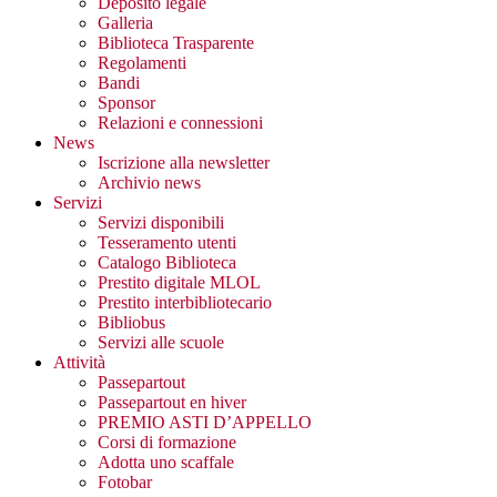
Deposito legale
Galleria
Biblioteca Trasparente
Regolamenti
Bandi
Sponsor
Relazioni e connessioni
News
Iscrizione alla newsletter
Archivio news
Servizi
Servizi disponibili
Tesseramento utenti
Catalogo Biblioteca
Prestito digitale MLOL
Prestito interbibliotecario
Bibliobus
Servizi alle scuole
Attività
Passepartout
Passepartout en hiver
PREMIO ASTI D’APPELLO
Corsi di formazione
Adotta uno scaffale
Fotobar