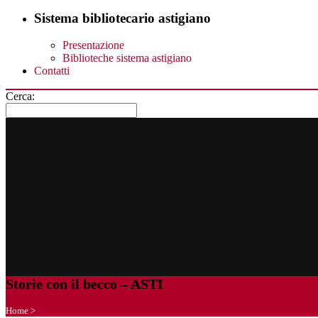
Sistema bibliotecario astigiano
Presentazione
Biblioteche sistema astigiano
Contatti
Cerca:
Storie con il becco – ASTI
Home
>