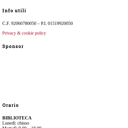
Info utili
C.F. 92060780050 – P.I. 01519920050
Privacy & cookie policy
Sponsor
Orario
BIBLIOTECA
Lunedì: chiuso