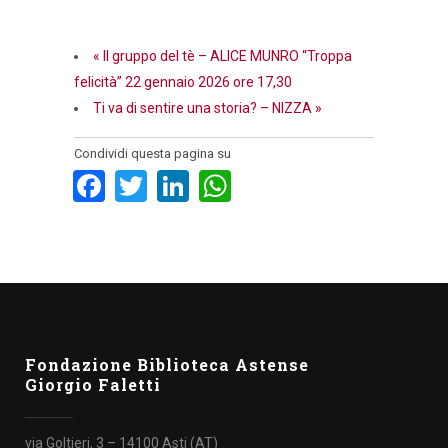
«
Il gruppo del tè – ALICE MUNRO “Troppa
felicità” 22 gennaio 2026 ore 17,30
Ti va di sentire una storia? – NIZZA
»
Condividi questa pagina su
Facebook
Twitter
LinkedIn
WhatsApp
Fondazione Biblioteca Astense
Giorgio Faletti
via Goltieri, 3 – 14100 Asti (AT)