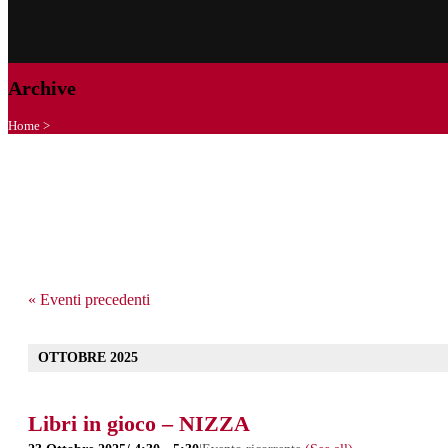
Archive
Home
>
«
Eventi precedenti
OTTOBRE 2025
Libri in gioco – NIZZA