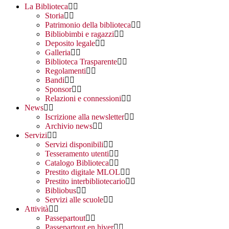
La Biblioteca
Storia
Patrimonio della biblioteca
Bibliobimbi e ragazzi
Deposito legale
Galleria
Biblioteca Trasparente
Regolamenti
Bandi
Sponsor
Relazioni e connessioni
News
Iscrizione alla newsletter
Archivio news
Servizi
Servizi disponibili
Tesseramento utenti
Catalogo Biblioteca
Prestito digitale MLOL
Prestito interbibliotecario
Bibliobus
Servizi alle scuole
Attività
Passepartout
Passepartout en hiver