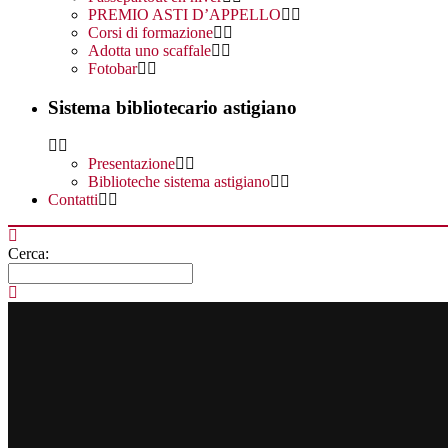
PREMIO ASTI D’APPELLO
Corsi di formazione
Adotta uno scaffale
Fotobar
Sistema bibliotecario astigiano
Presentazione
Biblioteche sistema astigiano
Contatti
Cerca: