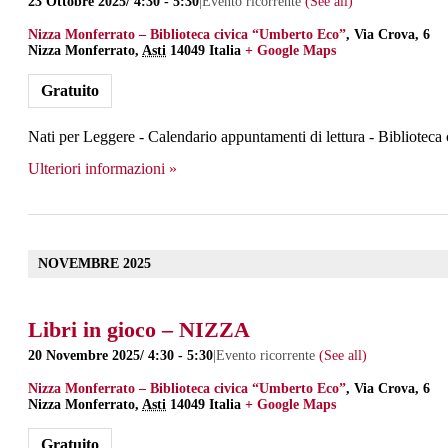
23 Ottobre 2025/ 4:30
-
5:30
|
Evento ricorrente
(See all)
Nizza Monferrato – Biblioteca civica “Umberto Eco”
,
Via Crova, 6
Nizza Monferrato
,
Asti
14049
Italia
+ Google Maps
Gratuito
Nati per Leggere - Calendario appuntamenti di lettura - Bibliotec
Ulteriori informazioni »
NOVEMBRE 2025
Libri in gioco – NIZZA
20 Novembre 2025/ 4:30
-
5:30
|
Evento ricorrente
(See all)
Nizza Monferrato – Biblioteca civica “Umberto Eco”
,
Via Crova, 6
Nizza Monferrato
,
Asti
14049
Italia
+ Google Maps
Gratuito